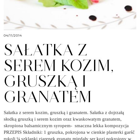
04/11/2014
SAŁATKA Z
SEREM KOZIM,
GRUSZKĄ I
GRANATEM
Sałatka z serem kozim, gruszką i granatem. Sałatka z dojrzałą
słodką gruszką i serem kozim oraz kwaskowatym granatem,
skropiona balsamicznym syropem- smaczna lekka kompozycja
PRZEPIS Składniki: 1 gruszka, pokrojona w cienkie plasterki garść
rukoli ¼ szklanki ziarenek granatu migdały ser kozi pokrojony w