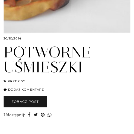
30/10/2014
POTWORNE
UŚMIESZKI
PRZEPISY
DODAJ KOMENTARZ
ZOBACZ POST
Udostępnij: