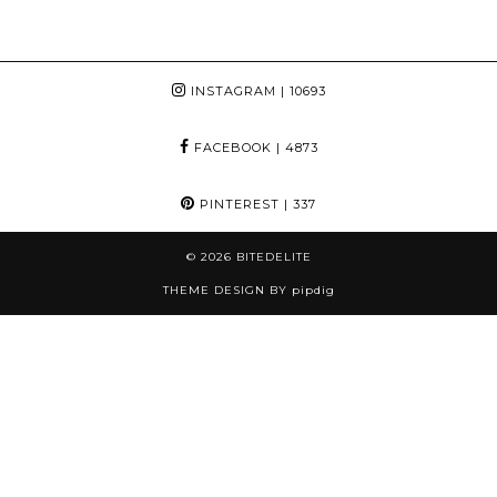
INSTAGRAM
| 10693
FACEBOOK
| 4873
PINTEREST
| 337
© 2026
BITEDELITE
THEME DESIGN BY
pipdig