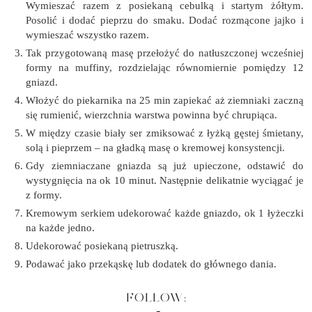
Wymieszać razem z posiekaną cebulką i startym żółtym.
Posolić i dodać pieprzu do smaku. Dodać rozmącone jajko i
wymieszać wszystko razem.
Tak przygotowaną masę przełożyć do natłuszczonej wcześniej
formy na muffiny, rozdzielając równomiernie pomiędzy 12
gniazd.
Włożyć do piekarnika na 25 min zapiekać aż ziemniaki zaczną
się rumienić, wierzchnia warstwa powinna być chrupiąca.
W między czasie biały ser zmiksować z łyżką gęstej śmietany,
solą i pieprzem – na gładką masę o kremowej konsystencji.
Gdy ziemniaczane gniazda są już upieczone, odstawić do
wystygnięcia na ok 10 minut. Następnie delikatnie wyciągać je
z formy.
Kremowym serkiem udekorować każde gniazdo, ok 1 łyżeczki
na każde jedno.
Udekorować posiekaną pietruszką.
Podawać jako przekąskę lub dodatek do głównego dania.
FOLLOW: