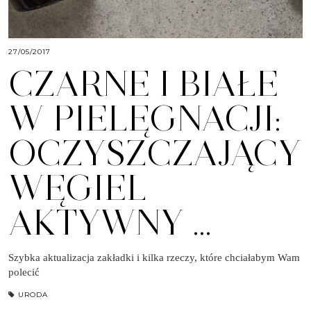
27/05/2017
CZARNE I BIAŁE
W PIELĘGNACJI:
OCZYSZCZAJĄCY
WĘGIEL
AKTYWNY …
Szybka aktualizacja zakładki i kilka rzeczy, które chciałabym Wam
polecić
URODA