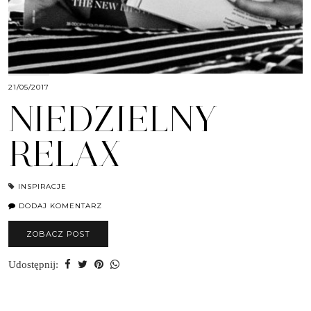
21/05/2017
NIEDZIELNY
RELAX
INSPIRACJE
DODAJ KOMENTARZ
ZOBACZ POST
Udostępnij: