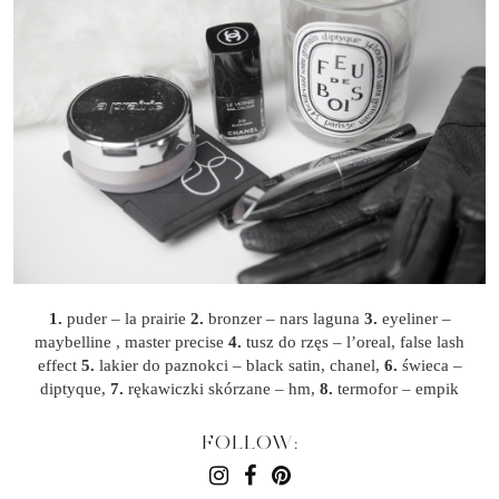
1.
puder – la prairie
2.
bronzer – nars laguna
3.
eyeliner –
maybelline , master precise
4.
tusz do rzęs – l’oreal, false lash
effect
5.
lakier do paznokci – black satin, chanel,
6.
świeca –
diptyque,
7.
rękawiczki skórzane – hm,
8.
termofor – empik
FOLLOW: