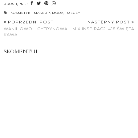
UDOSTĘPNIJ:
KOSMETYKI
,
MAKEUP
,
MODA
,
RZECZY
POPRZEDNI POST
NASTĘPNY POST
WANILIOWO – CYTRYNOWA
MIX INSPIRACJI #18 ŚWIĘTA
KAWA
SKOMENTUJ