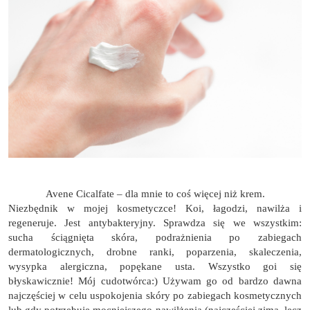
Avene Cicalfate – dla mnie to coś więcej niż krem.
Niezbędnik w mojej kosmetyczce! Koi, łagodzi, nawilża i
regeneruje. Jest antybakteryjny. Sprawdza się we wszystkim:
sucha ściągnięta skóra, podrażnienia po zabiegach
dermatologicznych, drobne ranki, poparzenia, skaleczenia,
wysypka alergiczna, popękane usta. Wszystko goi się
błyskawicznie! Mój cudotwórca:) Używam go od bardzo dawna
najczęściej w celu uspokojenia skóry po zabiegach kosmetycznych
lub gdy potrzebuję mocniejszego nawilżenia (najczęściej zimą, lecz