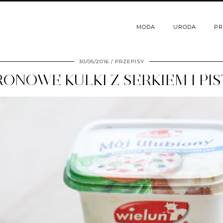
MODA
URODA
PR
30/05/2016
PRZEPISY
NOWE KULKI Z SERKIEM I PI