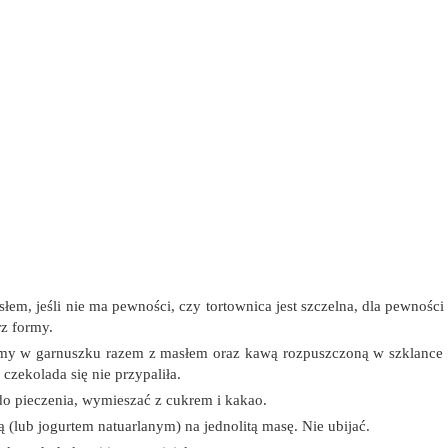
m, jeśli nie ma pewności, czy tortownica jest szczelna, dla pewnośc
rz formy.
amy w garnuszku razem z masłem oraz kawą rozpuszczoną w szklance 
 czekolada się nie przypaliła.
do pieczenia, wymieszać z cukrem i kakao.
(lub jogurtem natuarlanym) na jednolitą masę. Nie ubijać.