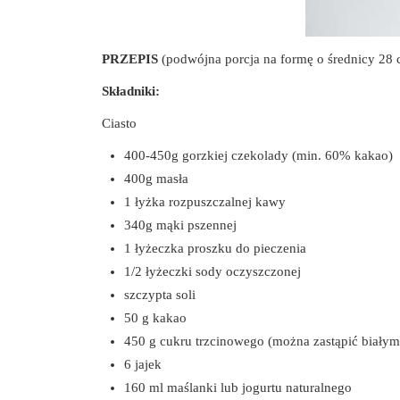
PRZEPIS
(podwójna porcja na formę o średnicy 28 
Składniki:
Ciasto
400-450g gorzkiej czekolady (min. 60% kakao)
400g masła
1 łyżka rozpuszczalnej kawy
340g mąki pszennej
1 łyżeczka proszku do pieczenia
1/2 łyżeczki sody oczyszczonej
szczypta soli
50 g kakao
450 g cukru trzcinowego (można zastąpić biały
6 jajek
160 ml maślanki lub jogurtu naturalnego