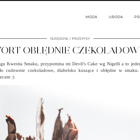
MODA
URODA
PR
15/03/2016
PRZEPISY
TORT OBŁĘDNIE CZEKOLADOW
ogu Kwestia Smaku, przypomina mi Devil’s Cake wg Nigelli a to jede
o cudownie czekoladowe, diabelsko kuszące i obłędne w smaku. 
lecam :)