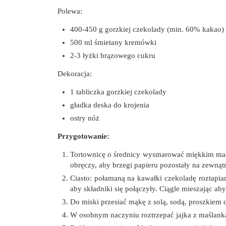
Polewa:
400-450 g gorzkiej czekolady (min. 60% kakao)
500 ml śmietany kremówki
2-3 łyżki brązowego cukru
Dekoracja:
1 tabliczka gorzkiej czekolady
gładka deska do krojenia
ostry nóż
Przygotowanie:
Tortownicę o średnicy wysmarować miękkim masłe
obręczy, aby brzegi papieru pozostały na zewnąt
Ciasto: połamaną na kawałki czekoladę roztapi
aby składniki się połączyły. Ciągle mieszając aby
Do miski przesiać mąkę z solą, sodą, proszkiem 
W osobnym naczyniu roztrzepać jajka z maślanką 