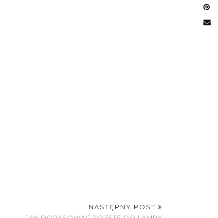
NASTĘPNY POST
JAK DOPASOWAĆ ROZETĘ DO LAMPY