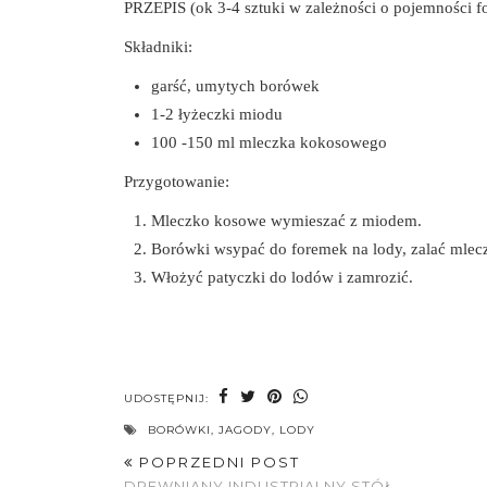
PRZEPIS (ok 3-4 sztuki w zależności o pojemności 
Składniki:
garść, umytych borówek
1-2 łyżeczki miodu
100 -150 ml mleczka kokosowego
Przygotowanie:
Mleczko kosowe wymieszać z miodem.
Borówki wsypać do foremek na lody, zalać mlec
Włożyć patyczki do lodów i zamrozić.
UDOSTĘPNIJ:
BORÓWKI
,
JAGODY
,
LODY
POPRZEDNI POST
DREWNIANY INDUSTRIALNY STÓŁ