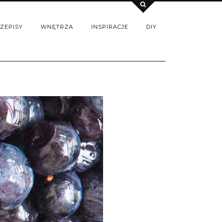
ZEPISY
WNĘTRZA
INSPIRACJE
DIY
I