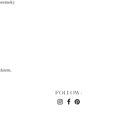
foremek)
zkiem.
FOLLOW: