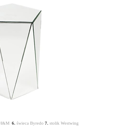
y H&M
6.
świeca Byredo
7.
stolik Westwing