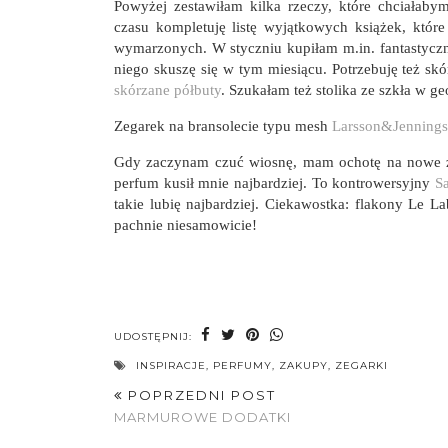
Powyżej zestawiłam kilka rzeczy, które chciałab
czasu kompletuję listę wyjątkowych książek, któ
wymarzonych. W styczniu kupiłam m.in. fantastyc
niego skuszę się w tym miesiącu. Potrzebuję też sk
skórzane półbuty
. Szukałam też stolika ze szkła w 
Zegarek na bransolecie typu mesh
Larsson&Jennings
Gdy zaczynam czuć wiosnę, mam ochotę na nowe za
perfum kusił mnie najbardziej. To kontrowersyjny
S
takie lubię najbardziej. Ciekawostka: flakony Le L
pachnie niesamowicie!
UDOSTĘPNIJ:
INSPIRACJE
,
PERFUMY
,
ZAKUPY
,
ZEGARKI
POPRZEDNI POST
MARMUROWE DODATKI