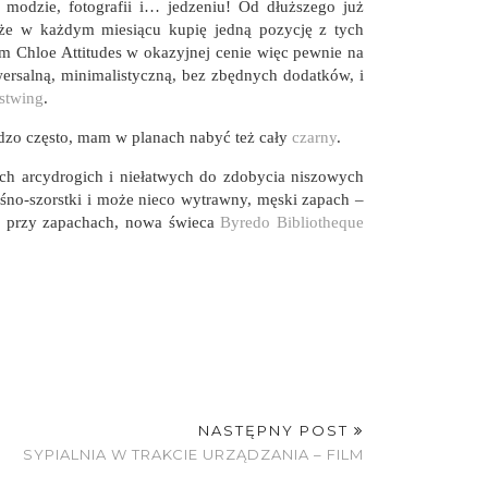
modzie, fotografii i… jedzeniu! Od dłuższego już
 że w każdym miesiącu kupię jedną pozycję z tych
m Chloe Attitudes w okazyjnej cenie więc pewnie na
wersalną, minimalistyczną, bez zbędnych dodatków, i
stwing
.
dzo często, mam w planach nabyć też cały
czarny
.
h arcydrogich i niełatwych do zdobycia niszowych
aśno-szorstki i może nieco wytrawny, męski zapach –
jąc przy zapachach, nowa świeca
Byredo Bibliotheque
NASTĘPNY POST
SYPIALNIA W TRAKCIE URZĄDZANIA – FILM