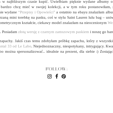
ym w najbliższym czasie kupić. Uwielbiam pięknie wydane albumy o 
re bardzo chcę mieć w swojej kolekcji, a w tym roku postanowiłam,
znie wydane
“Przepisy i Opowieści”
a ostatnio na ebayu znalazłam albu
órzaną mini torebkę na pasku, coś w stylu Saint Lauren lulu bag – uni
geometrycznym kształcie, ciekawy model znalazłam na nieocenionym
We
. Posiadam
złotą wersję z czarnym zamszowym paskiem
i noszę go bar
pachy. Jakiś czas temu zdobyłam próbkę zapachu, który z wszystkic
antal 33 od Le Labo
. Niejednoznaczny, niespotykany, intrygujący. Kw
abo można spersonalizować.. idealnie na prezent, dla siebie :) Zosta
FOLLOW: