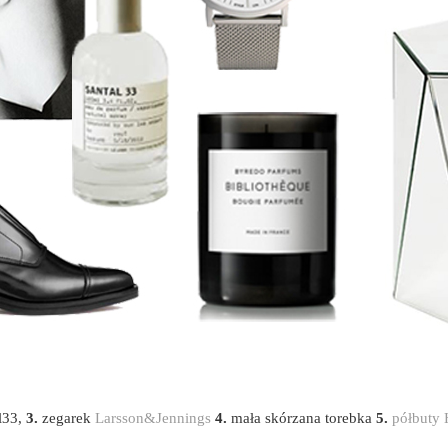
l33,
3.
zegarek
Larsson&Jennings
4.
mała skórzana torebka
5.
półbut